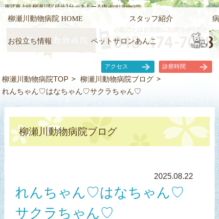
東武東上線 柳瀬川駅 徒歩1分 ぺあもーる内 -
柳瀬川動物病院
柳瀬川動物病院 HOME
スタッフ紹介
お役立ち情報
ペットサロンあんこ
アクセス
診察時間
柳瀬川動物病院TOP
柳瀬川動物病院ブログ
れんちゃん♡はなちゃん♡サクラちゃん♡
柳瀬川動物病院ブログ
2025.08.22
れんちゃん♡はなちゃん♡
サクラちゃん♡