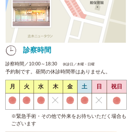
診察時間
診察時間／10:00～18:30
休診日／木曜・日曜
予約制です。昼間の休診時間帯はありません。
月
火
水
木
金
土
日
祝日
※緊急手術・その他で外来をお待ちいただく場合も
ございます