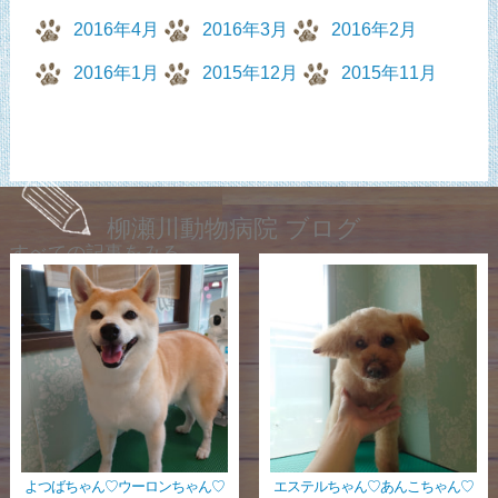
2016年4月
2016年3月
2016年2月
2016年1月
2015年12月
2015年11月
柳瀬川動物病院 ブログ
すべての記事をみる
よつばちゃん♡ウーロンちゃん♡
エステルちゃん♡あんこちゃん♡