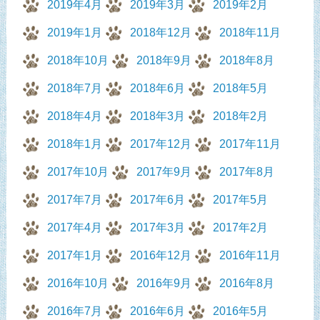
2019年4月
2019年3月
2019年2月
2019年1月
2018年12月
2018年11月
2018年10月
2018年9月
2018年8月
2018年7月
2018年6月
2018年5月
2018年4月
2018年3月
2018年2月
2018年1月
2017年12月
2017年11月
2017年10月
2017年9月
2017年8月
2017年7月
2017年6月
2017年5月
2017年4月
2017年3月
2017年2月
2017年1月
2016年12月
2016年11月
2016年10月
2016年9月
2016年8月
2016年7月
2016年6月
2016年5月