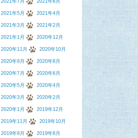
2021年7月
2021年6月
2021年5月
2021年4月
2021年3月
2021年2月
2021年1月
2020年12月
2020年11月
2020年10月
2020年9月
2020年8月
2020年7月
2020年6月
2020年5月
2020年4月
2020年3月
2020年2月
2020年1月
2019年12月
2019年11月
2019年10月
2019年9月
2019年8月