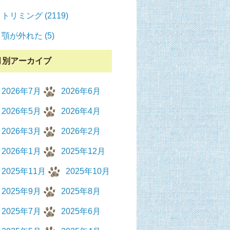
トリミング (2119)
顎が外れた (5)
月別アーカイブ
2026年7月
2026年6月
2026年5月
2026年4月
2026年3月
2026年2月
2026年1月
2025年12月
2025年11月
2025年10月
2025年9月
2025年8月
2025年7月
2025年6月