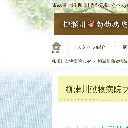
東武東上線 柳瀬川駅 徒歩1分 ぺあも
スタッフ紹介
病
柳瀬川動物病院TOP
柳瀬川動物病院
柳瀬川動物病院