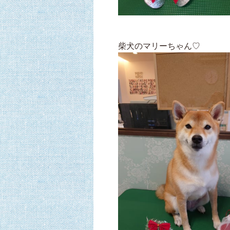
柴犬のマリーちゃん♡