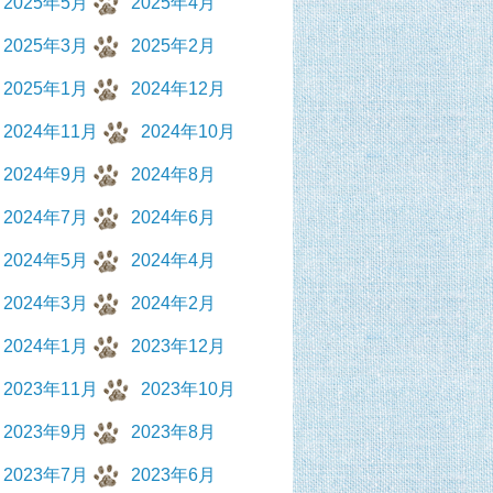
2025年5月
2025年4月
2025年3月
2025年2月
2025年1月
2024年12月
2024年11月
2024年10月
2024年9月
2024年8月
2024年7月
2024年6月
2024年5月
2024年4月
2024年3月
2024年2月
2024年1月
2023年12月
2023年11月
2023年10月
2023年9月
2023年8月
2023年7月
2023年6月