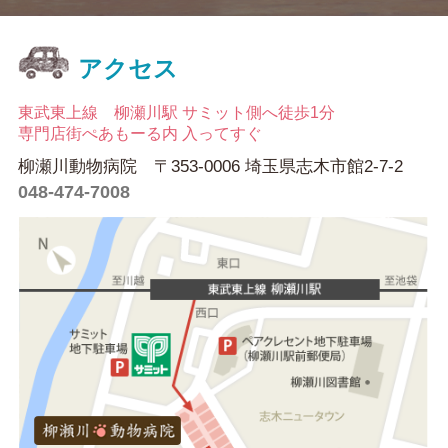
アクセス
東武東上線 柳瀬川駅 サミット側へ徒歩1分
専門店街ぺあもーる内 入ってすぐ
柳瀬川動物病院 〒353-0006 埼玉県志木市館2-7-2
048-474-7008