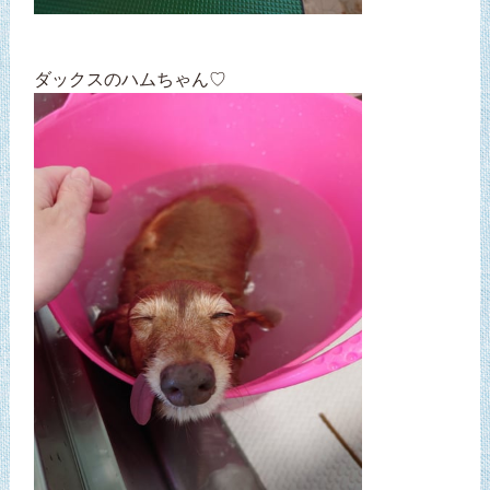
ダックスのハムちゃん♡