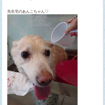
先生宅のあんこちゃん♡