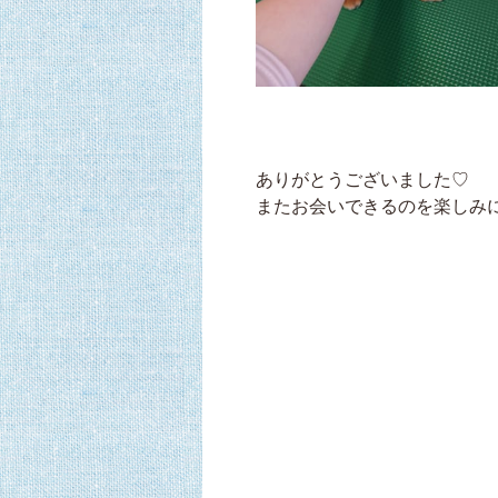
ありがとうございました♡
またお会いできるのを楽しみにして