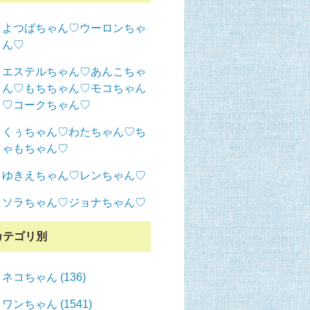
よつばちゃん♡ウーロンちゃ
ん♡
エステルちゃん♡あんこちゃ
ん♡もちちゃん♡モコちゃん
♡コークちゃん♡
くぅちゃん♡わたちゃん♡ち
ゃもちゃん♡
ゆきえちゃん♡レンちゃん♡
ソラちゃん♡ジョナちゃん♡
カテゴリ別
ネコちゃん (136)
ワンちゃん (1541)