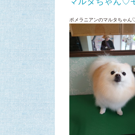
マルタちゃん♡
ポメラニアンのマルタちゃん