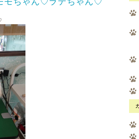
モモちゃん♡ラテちゃん♡
♡