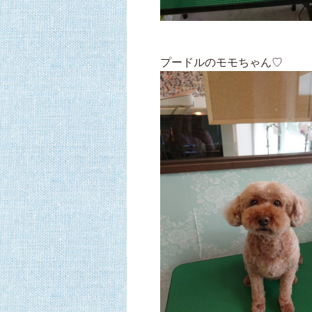
プードルのモモちゃん♡