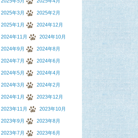
2025年5月
2025年4月
2025年3月
2025年2月
2025年1月
2024年12月
2024年11月
2024年10月
2024年9月
2024年8月
2024年7月
2024年6月
2024年5月
2024年4月
2024年3月
2024年2月
2024年1月
2023年12月
2023年11月
2023年10月
2023年9月
2023年8月
2023年7月
2023年6月