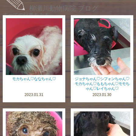
柳瀬川動物病院 ブログ
すべての記事をみる
モカちゃん♡ななちゃん♡
ジョナちゃん♡シフォンちゃん♡
モカちゃん♡ももちゃん♡モモち
ゃん♡レイちゃん♡
2023.01.31
2023.01.30