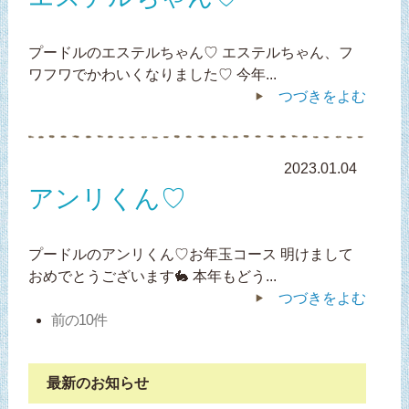
プードルのエステルちゃん♡ エステルちゃん、フ
ワフワでかわいくなりました♡ 今年...
つづきをよむ
2023.01.04
アンリくん♡
プードルのアンリくん♡お年玉コース 明けまして
おめでとうございます🐇 本年もどう...
つづきをよむ
前の10件
最新のお知らせ