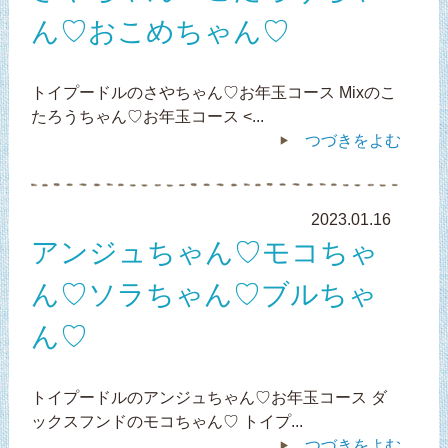
ん♡おこめちゃん♡
トイプードルのさやちゃん♡お年玉コース Mixのこ
たろうちゃん♡お年玉コース <...
つづきをよむ
2023.01.16
アンジュちゃん♡モコちゃ
ん♡ソラちゃん♡ブルちゃ
ん♡
トイプードルのアンジュちゃん♡お年玉コース ダ
ックスフンドのモコちゃん♡ トイプ...
つづきをよむ